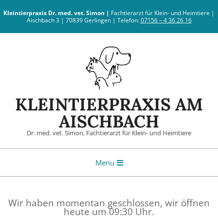
Skip
Kleintierpraxis
Dr. med. vet. Simon |
Fachtierarzt für Klein- und Heimtiere |
to
Aischbach 3 | 70839 Gerlingen | Telefon:
07156 – 4 36 26 16
content
KLEINTIERPRAXIS AM
AISCHBACH
Dr. med. vet. Simon, Fachtierarzt für Klein- und Heimtiere
Primary
Menu
Navigation
Menu
Wir haben momentan geschlossen, wir öffnen
heute um 09:30 Uhr.