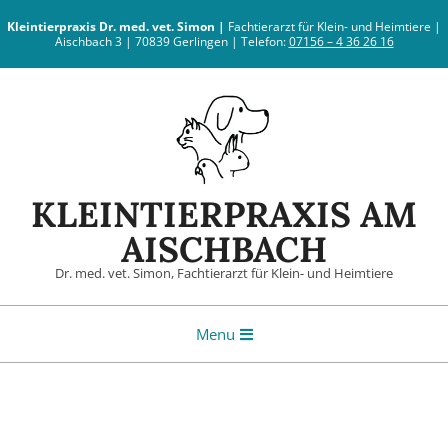
Skip
Kleintierpraxis
Dr. med. vet. Simon |
Fachtierarzt für Klein- und Heimtiere |
to
Aischbach 3 | 70839 Gerlingen | Telefon:
07156 – 4 36 26 16
content
KLEINTIERPRAXIS AM
AISCHBACH
Dr. med. vet. Simon, Fachtierarzt für Klein- und Heimtiere
Primary
Menu
Navigation
Menu