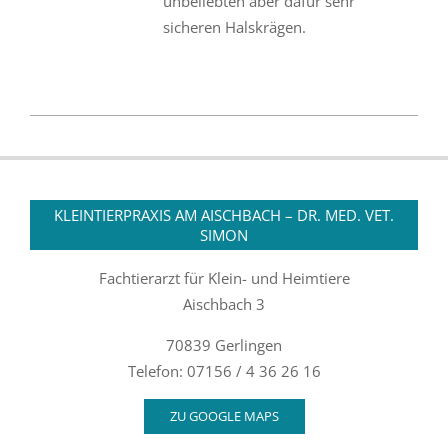
unbeliebten aber dafür sehr
sicheren Halskrägen.
2022-
01-
03
KLEINTIERPRAXIS AM AISCHBACH – DR. MED. VET.
SIMON
Fachtierarzt für Klein- und Heimtiere
Aischbach 3
70839 Gerlingen
Telefon: 07156 / 4 36 26 16
ZU GOOGLE MAPS