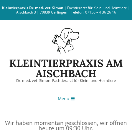
Skip
Kleintierpraxis
Dr. med. vet. Simon |
Fachtierarzt für Klein- und Heimtiere |
to
Aischbach 3 | 70839 Gerlingen | Telefon:
07156 – 4 36 26 16
content
KLEINTIERPRAXIS AM
AISCHBACH
Dr. med. vet. Simon, Fachtierarzt für Klein- und Heimtiere
Primary
Menu
Navigation
Menu
Wir haben momentan geschlossen, wir öffnen
heute um 09:30 Uhr.