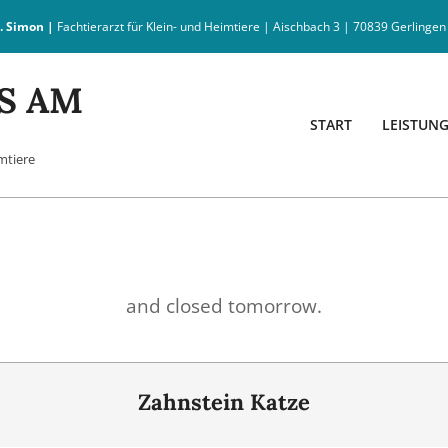
t. Simon |
Fachtierarzt für Klein- und Heimtiere | Aischbach 3 | 70839 Gerlingen
S AM
START
LEISTUN
imtiere
and closed tomorrow.
Zahnstein Katze