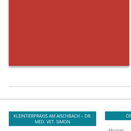
2022-
01-
03
KLEINTIERPRAXIS AM AISCHBACH – DR.
ÖF
MED. VET. SIMON
Montag