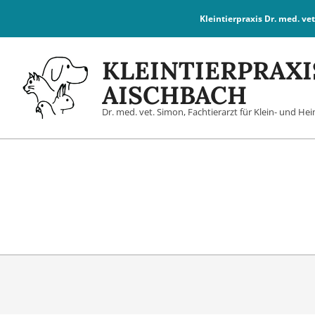
Skip
Kleintierpraxis
Dr. med. ve
to
content
KLEINTIERPRAXI
AISCHBACH
Dr. med. vet. Simon, Fachtierarzt für Klein- und He