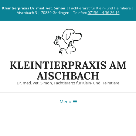
Skip
Kleintierpraxis
Dr. med. vet. Simon |
Fachtierarzt für Klein- und Heimtiere |
to
Aischbach 3 | 70839 Gerlingen | Telefon:
07156 – 4 36 26 16
content
KLEINTIERPRAXIS AM
AISCHBACH
Dr. med. vet. Simon, Fachtierarzt für Klein- und Heimtiere
Primary
Menu
Navigation
Menu