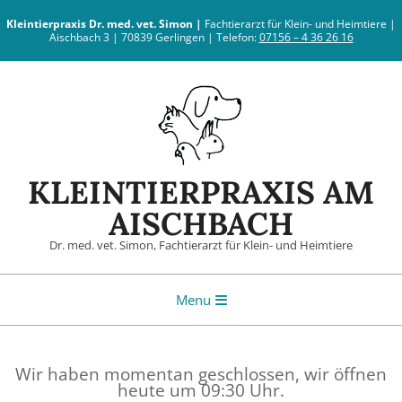
Skip
Kleintierpraxis
Dr. med. vet. Simon |
Fachtierarzt für Klein- und Heimtiere |
to
Aischbach 3 | 70839 Gerlingen | Telefon:
07156 – 4 36 26 16
content
KLEINTIERPRAXIS AM
AISCHBACH
Dr. med. vet. Simon, Fachtierarzt für Klein- und Heimtiere
Primary
Menu
Navigation
Menu
Wir haben momentan geschlossen, wir öffnen
heute um 09:30 Uhr.